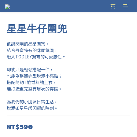
星星牛仔圍兜
低調閃爍的星星圖案，
結合丹寧特有的休閒氛圍，
融入TODLEY獨有的可愛感性。
即使只是輕鬆搭配一件，
也能為整體造型增添小亮點；
搭配簡約T恤或無袖上衣，
能打造更完整有層次的穿搭。
為我們的小朋友日常生活，
增添如星星般閃耀的時刻。
NT$590