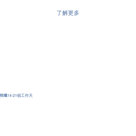
了解更多
 預購
14-21個⼯作天