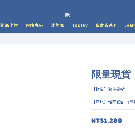
y 新品上架
領巾專區
比熊家
Todley
胸背衣系列
現貨
限量現貨｜
【材質】聚脂纖維
【產地】韓國設計台灣
NT$1,280