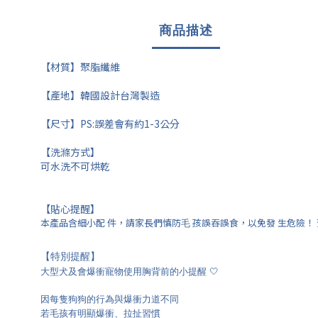
商品描述
【材質】聚脂纖維
【產地】韓國設計台灣製造
【尺寸】PS:誤差會有約1-3公分
【洗滌方式】
可水洗不可烘乾
【貼心提醒】
本產品含細⼩配 件，請家長們慎防⽑ 孩誤吞誤食，以免發 ⽣危險！
【特別提醒】
大型犬及會爆衝寵物使用胸背前的小提醒 🤍
因每隻狗狗的行為與爆衝力道不同
若毛孩有明顯爆衝、拉扯習慣