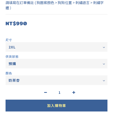
請填寫在訂單備註 ( 狗圖案顏色 > 狗狗位置 > 刺繡語言 > 刺繡字
體 ）
NT$990
尺寸
供貨狀態
顏色
加入購物車