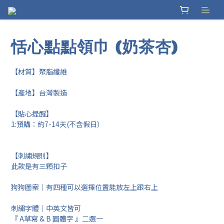
恬心點點領巾 (奶茶杏)
【材質】聚脂纖維
【產地】台灣製造
【貼心提醒】
1:預購：約7-14天(不含假日）
【刺繡規則】
此款是有三顆扣子
狗狗圖案｜有四種可以選擇位置能放左上跟右上
刺繡字體｜中英文皆可
『 A草寫 & B 圓體字 』二選一