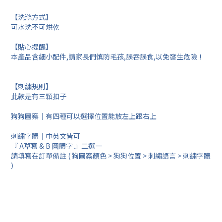
【洗滌方式】
可水洗不可烘乾
【貼心提醒】
本產品含細小配件,請家長們慎防毛孩,誤吞誤食,以免發生危險！
【刺繡規則】
此款是有三顆扣子
狗狗圖案｜有四種可以選擇位置能放左上跟右上
刺繡字體｜中英文皆可
『 A草寫 & B 圓體字 』二選一
請填寫在訂單備註 ( 狗圖案顏色 > 狗狗位置 > 刺繡語言 > 刺繡字體
）