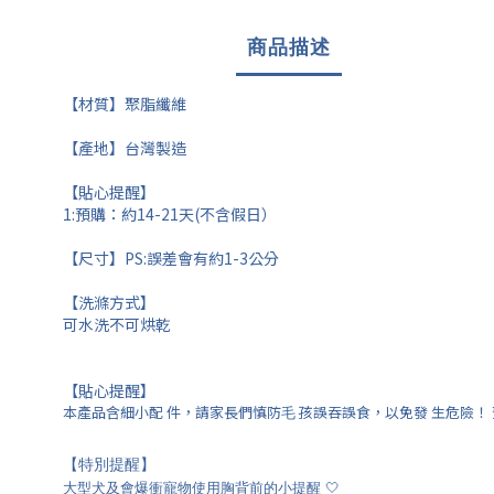
商品描述
【材質】聚脂纖維
【產地】台灣製造
【貼心提醒】
1:預購：約14-21天(不含假日）
【尺寸】PS:誤差會有約1-3公分
【洗滌方式】
可水洗不可烘乾
【貼心提醒】
本產品含細⼩配 件，請家長們慎防⽑ 孩誤吞誤食，以免發 ⽣危險！
【特別提醒】
大型犬及會爆衝寵物使用胸背前的小提醒 🤍