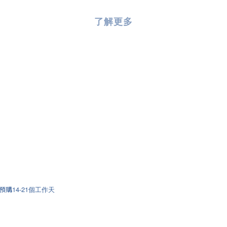
了解更多
 預購
14-21個⼯作天