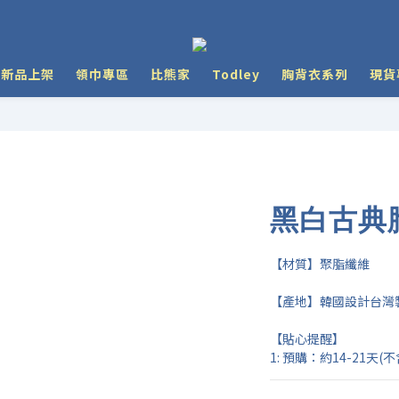
y 新品上架
領巾專區
比熊家
Todley
胸背衣系列
現貨
黑白古典
【材質】聚脂纖維
【產地】韓國設計台灣
【貼心提醒】
1: 預購：約14-21天