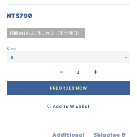
NT$790
預購約14-21個工作天（不含假日）
Size
PREORDER NOW
Add to Wishlist
Additional
Shipping &