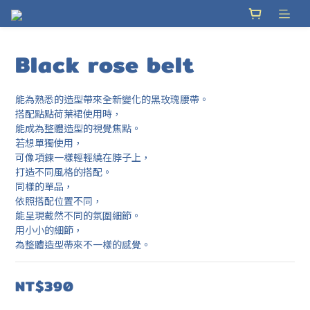
Black rose belt
能為熟悉的造型帶來全新變化的黑玫瑰腰帶。
搭配點點荷葉裙使用時，
能成為整體造型的視覺焦點。
若想單獨使用，
可像項鍊一樣輕輕繞在脖子上，
打造不同風格的搭配。
同樣的單品，
依照搭配位置不同，
能呈現截然不同的氛圍細節。
用小小的細節，
為整體造型帶來不一樣的感覺。
NT$390