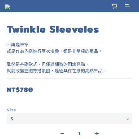
Twinkle Sleeveles
不論是單穿
或是作為內搭進行層次堆疊，都是非常棒的單品。
雖然是基礎款式，但僅憑細微的閃爍亮點，
就能改變整體穿搭氛圍，是極具存在感的亮點單品。
NT$780
Size