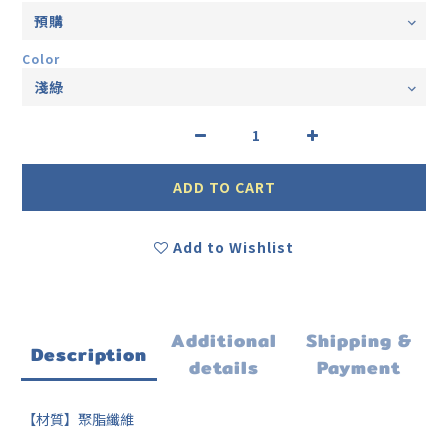
Color
ADD TO CART
Add to Wishlist
Additional
Shipping &
Description
details
Payment
【材質】聚脂纖維