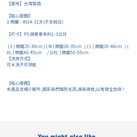
【產地】台灣製造
【貼心提醒】
1:預購：約14-21天(不含假日）
【尺寸】PS:誤差會有約1-3公分
( S ) 脖圍25-30cm / ( M ) 脖圍30-35cm / ( L ) 脖圍35-40cm / (
XL ) 脖圍40-45cm / (2XL ) 脖圍50-55cm
【洗滌方式】
可水洗不可烘乾
【貼心提醒】
本產品含細小配件,請家長們慎防毛孩,誤吞誤食,以免發生危險！
You might also like...