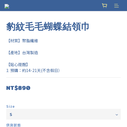
豹紋毛毛蝴蝶結領巾
【材質】聚脂纖維
【產地】台灣製造
【貼心提醒】
1: 預購：約14-21天(不含假日）
NT$890
Size
供貨狀態