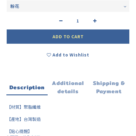
ADD TO CART
Add to Wishlist
Additional
Shipping &
Description
details
Payment
【材質】聚脂纖維
【產地】台灣製造
【貼心提醒】