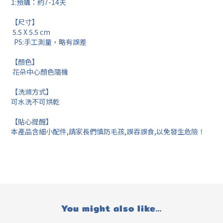
1:預購：約7-14天
【尺寸】
5.5 X 5.5 cm
PS:手工測量，略有誤差
【顏色】
花朵中心顏色隨機
【洗滌方式】
可水洗不可烘乾
【貼心提醒】
本產品含細小配件,請家長們慎防毛孩,誤吞誤食,以免發生危險！
You might also like...