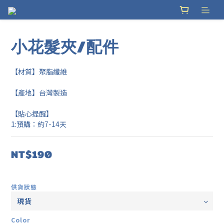
小花髮夾/配件
【材質】聚脂纖維
【產地】台灣製造
【貼心提醒】
1:預購：約7-14天
NT$190
供貨狀態
Color