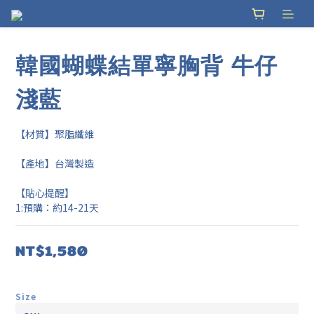
韓國蝴蝶結單寧胸背 牛仔
淺藍
【材質】聚脂纖維
【產地】台灣製造
【貼心提醒】
1:預購：約14-21天
NT$1,580
Size