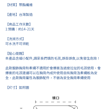
【材質】聚酯纖維
【產地】台灣製造
【商品工作天數】
1:預購：約14-21天
【洗滌方式】
可水洗不可烘乾
【貼心提醒】
本產品含細小配件,請家長們慎防毛孩,誤吞誤食,以免發生危險！
此款服飾胸背和牽繩不適用於會爆衝及過度拉扯的毛孩使用，會
爆衝的毛孩建議可以在胸背內或外使用自有胸背及牽繩較為安
全，此款胸背屬性為服飾配件，不做為安全胸背牽繩使用
【尺寸】如附圖