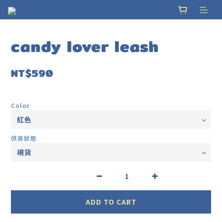
candy lover leash
NT$590
Color
供貨狀態
ADD TO CART